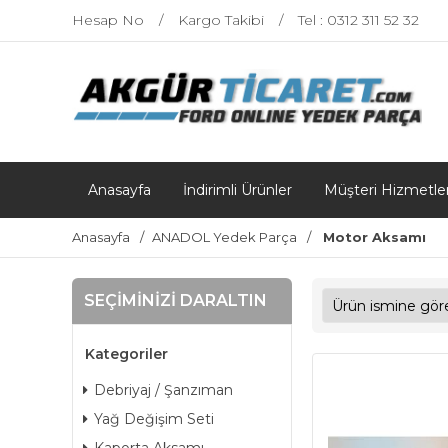
Hesap No
Kargo Takibi
Tel : 0312 311 52 32
Anasayfa
İndirimli Ürünler
Müşteri Hizmetler
Anasayfa
ANADOL Yedek Parça
Motor Aksamı
SEÇIMINIZI DARALTIN
Kategoriler
Debriyaj / Şanzıman
Yağ Değişim Seti