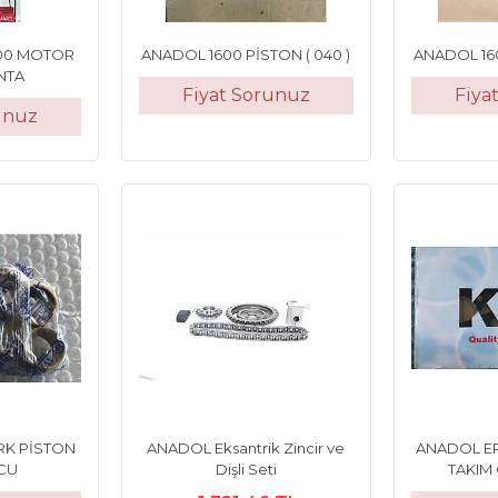
600 MOTOR
ANADOL 1600 PİSTON ( 040 )
ANADOL 160
NTA
Fiyat Sorunuz
Fiya
unuz
RK PİSTON
ANADOL Eksantrik Zincir ve
ANADOL E
CU
Dişli Seti
TAKIM