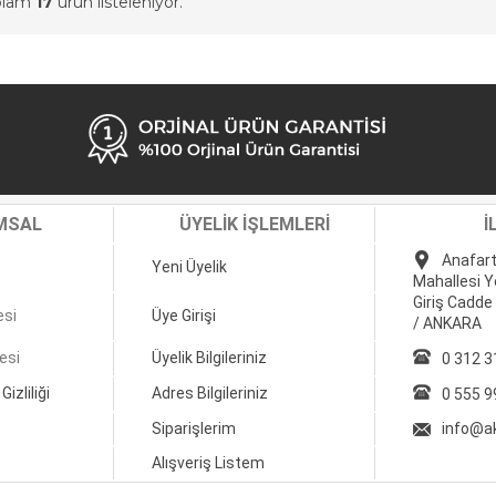
oplam
17
ürün listeleniyor.
MSAL
ÜYELİK İŞLEMLERİ
İ
Anafart
Yeni Üyelik
Mahallesi Y
Giriş Cadde
esi
Üye Girişi
/ ANKARA
esi
Üyelik Bilgileriniz
0 312 3
Gizliliği
Adres Bilgileriniz
0 555 9
Siparişlerim
info@a
Alışveriş Listem