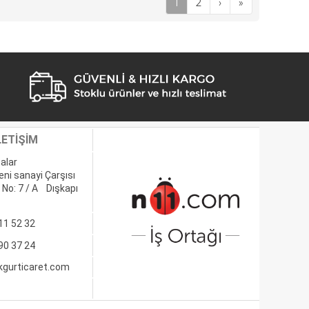
1
2
›
»
LETİŞİM
alar
eni sanayi Çarşısı
 No: 7 / A Dışkapı
11 52 32
90 37 24
kgurticaret.com