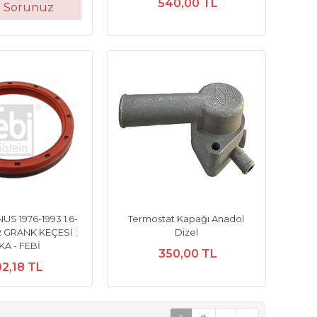
540,00 TL
t Sorunuz
S 1976-1993 1.6-
Termostat Kapağı Anadol
 GRANK KEÇESİ :
Dizel
KA - FEBİ
350,00 TL
2,18 TL