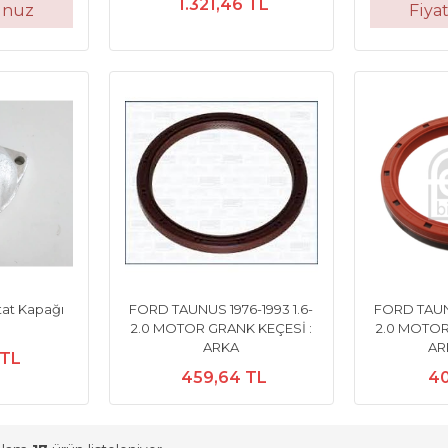
1.321,46 TL
unuz
Fiya
at Kapağı
FORD TAUNUS 1976-1993 1.6-
FORD TAUNU
2.0 MOTOR GRANK KEÇESİ :
2.0 MOTOR
ARKA
AR
 TL
459,64 TL
40