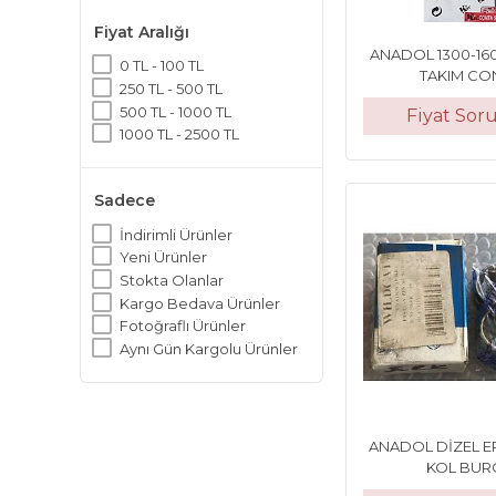
Fiyat Aralığı
ANADOL 1300-1
0 TL - 100 TL
TAKIM CO
250 TL - 500 TL
500 TL - 1000 TL
Fiyat Sor
1000 TL - 2500 TL
Sadece
İndirimli Ürünler
Yeni Ürünler
Stokta Olanlar
Kargo Bedava Ürünler
Fotoğraflı Ürünler
Aynı Gün Kargolu Ürünler
ANADOL DİZEL E
KOL BUR