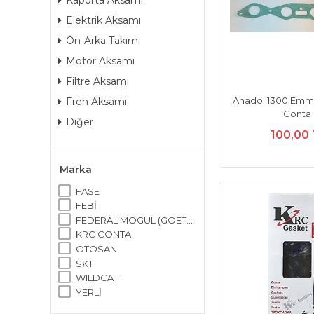
Kaporta Aksamı
Elektrik Aksamı
Ön-Arka Takım
Motor Aksamı
Filtre Aksamı
Anadol 1300 Emm
Fren Aksamı
Conta
Diğer
100,00
Marka
FASE
FEBİ
FEDERAL MOGUL (GOETZE)
KRC CONTA
OTOSAN
SKT
WILDCAT
YERLİ