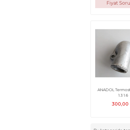
Fiyat Sor
ANADOL Termost
1.3 1.6
300,00