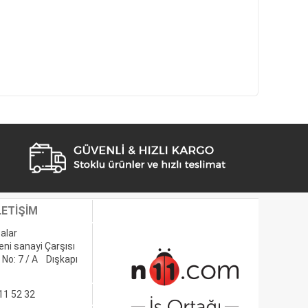
LETİŞİM
alar
eni sanayi Çarşısı
 No: 7 / A Dışkapı
11 52 32