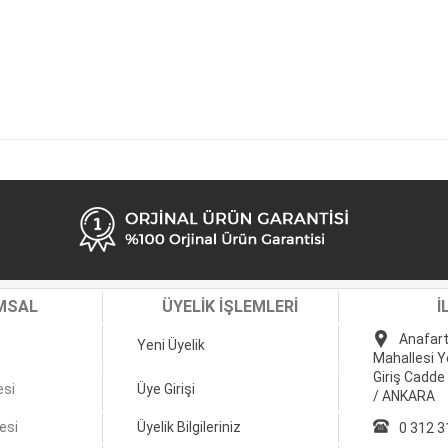
MSAL
ÜYELİK İŞLEMLERİ
İ
Anafart
Yeni Üyelik
Mahallesi Y
Giriş Cadde
esi
Üye Girişi
/ ANKARA
esi
Üyelik Bilgileriniz
0 312 3