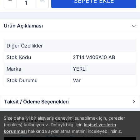
Ürün Açıklaması
Diğer Özellikler
Stok Kodu
2T14 V406A10 AB
Marka
YERLİ
Stok Durumu
Var
Taksit / Ödeme Seçenekleri
Size daha iyi bir alışveriş deneyimi sunabilmek için, çerezler
2t14 V406a10 Ab
30980021
(cookies) kullanıyoruz. Detaylı bilgi için
kişisel verilerin
korunması
hakkında aydınlatma metnini inceleyebilirsiniz.
®
PlatinMarket
E-Ticaret Sistemi
İle Hazırlanmıştır.