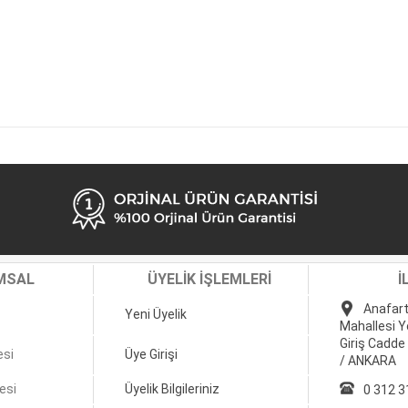
MSAL
ÜYELİK İŞLEMLERİ
İ
Anafart
Yeni Üyelik
Mahallesi Y
Giriş Cadde
esi
Üye Girişi
/ ANKARA
esi
Üyelik Bilgileriniz
0 312 3