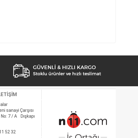
LETİŞİM
alar
eni sanayi Çarşısı
 No: 7 / A Dışkapı
11 52 32