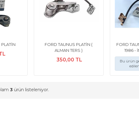
 PLATİN
FORD TAUNUS PLATİN (
FORD TAUN
ALMAN TERS )
1986 -
 TL
350,00 TL
Bu ürün ge
edile
oplam
3
ürün listeleniyor.