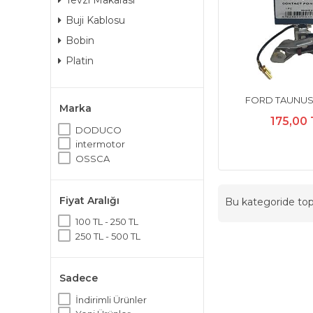
Tevzi Makarası
Buji Kablosu
Bobin
Platin
FORD TAUNUS
Marka
175,00
DODUCO
intermotor
OSSCA
Fiyat Aralığı
Bu kategoride t
100 TL - 250 TL
250 TL - 500 TL
Sadece
İndirimli Ürünler