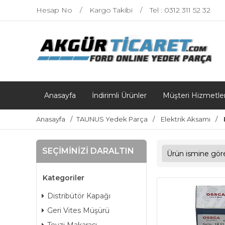
Hesap No
Kargo Takibi
Tel : 0312 311 52 32
Anasayfa
İndirimli Ürünler
Müşteri Hizmetler
Anasayfa
TAUNUS Yedek Parça
Elektrik Aksamı
SEÇIMINIZI DARALTIN
Kategoriler
Distribütör Kapağı
Geri Vites Müşürü