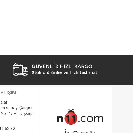
LETİŞİM
alar
eni sanayi Çarşısı
 No: 7 / A Dışkapı
11 52 32