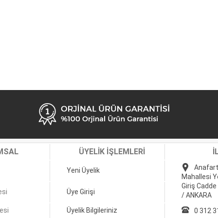
MSAL
ÜYELİK İŞLEMLERİ
İ
Anafart
Yeni Üyelik
Mahallesi Y
Giriş Cadde
esi
Üye Girişi
/ ANKARA
esi
Üyelik Bilgileriniz
0 312 3