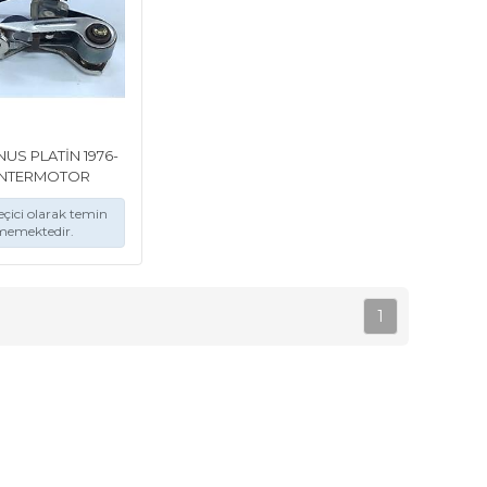
US PLATİN 1976-
 İNTERMOTOR
çici olarak temin
memektedir.
1