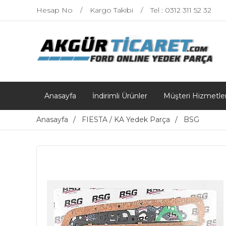
Hesap No
Kargo Takibi
Tel : 0312 311 52 32
Anasayfa
İndirimli Ürünler
Müşteri Hizmetler
Anasayfa
FIESTA / KA Yedek Parça
BSG