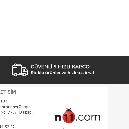
LETİŞİM
alar
eni sanayi Çarşısı
 No: 7 / A Dışkapı
11 52 32