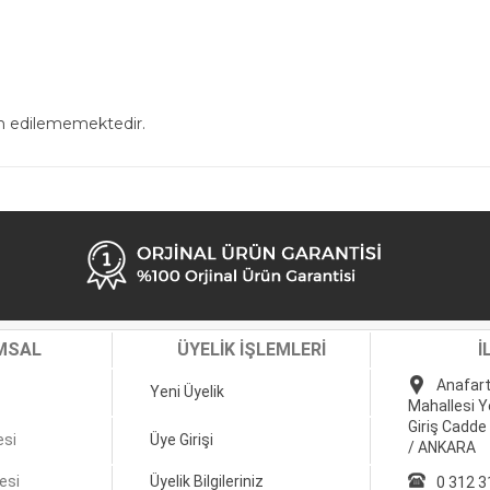
in edilememektedir.
MSAL
ÜYELİK İŞLEMLERİ
İ
Anafart
Yeni Üyelik
Mahallesi Y
Giriş Cadde
esi
Üye Girişi
/ ANKARA
esi
Üyelik Bilgileriniz
0 312 3