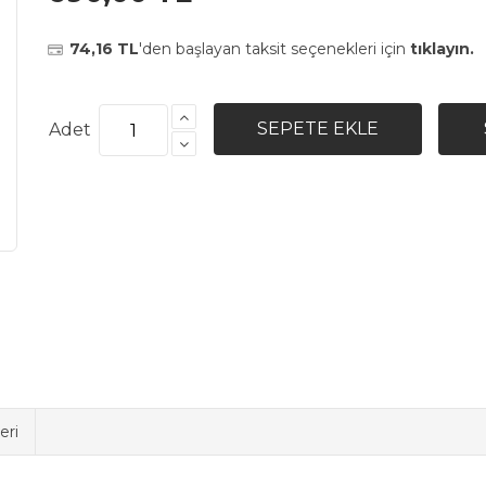
74,16 TL
'den başlayan taksit seçenekleri için
tıklayın.
Adet
eri