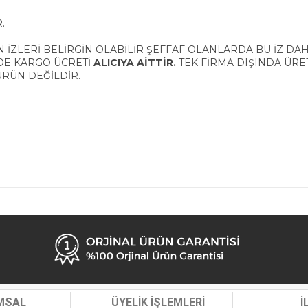
.
N İZLERİ BELİRGİN OLABİLİR ŞEFFAF OLANLARDA BU İZ D
EDE KARGO ÜCRETİ
ALICIYA AİTTİR.
TEK FİRMA DIŞINDA ÜRE
ÜRÜN DEĞİLDİR.
MSAL
ÜYELİK İŞLEMLERİ
İ