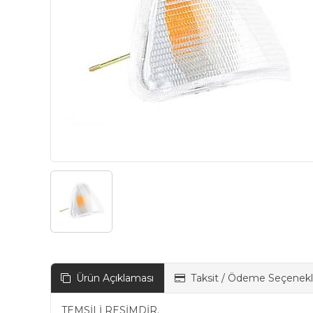
Ürün Açıklaması
Taksit / Ödeme Seçenekl
TEMSİLİ RESİMDİR.